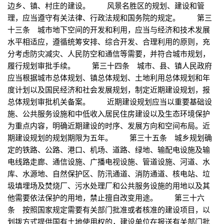
边乡、镇、村庄的建设。 风景名胜区的规划、建设和管
理，应当遵守有关法律、行政法规和国务院的规定。 第三
十三条 城市地下空间的开发和利用，应当与经济和技术发展
水平相适应，遵循统筹安排、综合开发、合理利用的原则，充
分考虑防灾减灾、人民防空和通信等需要，并符合城市规划，
履行规划审批手续。 第三十四条 城市、县、镇人民政府
应当根据城市总体规划、镇总体规划、土地利用总体规划和年
度计划以及国民经济和社会发展规划，制定近期建设规划，报
总体规划审批机关备案。 近期建设规划应当以重要基础设
施、公共服务设施和中低收入居民住房建设以及生态环境保护
为重点内容，明确近期建设的时序、发展方向和空间布局。近
期建设规划的规划期限为五年。 第三十五条 城乡规划确
定的铁路、公路、港口、机场、道路、绿地、输配电设施及输
电线路走廊、通信设施、广播电视设施、管道设施、河道、水
库、水源地、自然保护区、防汛通道、消防通道、核电站、垃
圾填埋场及焚烧厂、污水处理厂和公共服务设施的用地以及其
他需要依法保护的用地，禁止擅自改变用途。 第三十六
条 按照国家规定需要有关部门批准或者核准的建设项目，以
划拨方式提供国有土地使用权的，建设单位在报送有关部门批