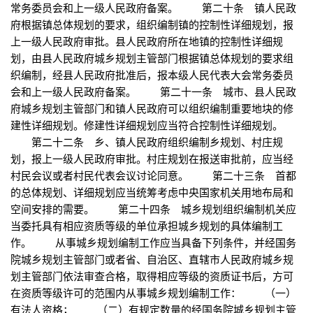
常务委员会和上一级人民政府备案。 第二十条 镇人民政
府根据镇总体规划的要求，组织编制镇的控制性详细规划，报
上一级人民政府审批。县人民政府所在地镇的控制性详细规
划，由县人民政府城乡规划主管部门根据镇总体规划的要求组
织编制，经县人民政府批准后，报本级人民代表大会常务委员
会和上一级人民政府备案。 第二十一条 城市、县人民政
府城乡规划主管部门和镇人民政府可以组织编制重要地块的修
建性详细规划。修建性详细规划应当符合控制性详细规划。
第二十二条 乡、镇人民政府组织编制乡规划、村庄规
划，报上一级人民政府审批。村庄规划在报送审批前，应当经
村民会议或者村民代表会议讨论同意。 第二十三条 首都
的总体规划、详细规划应当统筹考虑中央国家机关用地布局和
空间安排的需要。 第二十四条 城乡规划组织编制机关应
当委托具有相应资质等级的单位承担城乡规划的具体编制工
作。 从事城乡规划编制工作应当具备下列条件，并经国务
院城乡规划主管部门或者省、自治区、直辖市人民政府城乡规
划主管部门依法审查合格，取得相应等级的资质证书后，方可
在资质等级许可的范围内从事城乡规划编制工作： （一）
有法人资格； （二）有规定数量的经国务院城乡规划主管