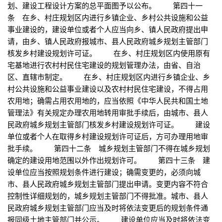
划、建设工程设计方案的总平面图予以公布。 第四十一
条 在乡、村庄规划区内进行乡镇企业、乡村公共设施和公益
事业建设的，建设单位或者个人应当向乡、镇人民政府提出申
请，由乡、镇人民政府报城市、县人民政府城乡规划主管部门
核发乡村建设规划许可证。 在乡、村庄规划区内使用原有
宅基地进行农村村民住宅建设的规划管理办法，由省、自治
区、直辖市制定。 在乡、村庄规划区内进行乡镇企业、乡
村公共设施和公益事业建设以及农村村民住宅建设，不得占用
农用地；确需占用农用地的，应当依照《中华人民共和国土地
管理法》有关规定办理农用地转用审批手续后，由城市、县人
民政府城乡规划主管部门核发乡村建设规划许可证。 建设
单位或者个人在取得乡村建设规划许可证后，方可办理用地审
批手续。 第四十二条 城乡规划主管部门不得在城乡规划
确定的建设用地范围以外作出规划许可。 第四十三条 建
设单位应当按照规划条件进行建设；确需变更的，必须向城
市、县人民政府城乡规划主管部门提出申请。变更内容不符合
控制性详细规划的，城乡规划主管部门不得批准。城市、县人
民政府城乡规划主管部门应当及时将依法变更后的规划条件通
报同级土地主管部门并公示。 建设单位应当及时将依法变