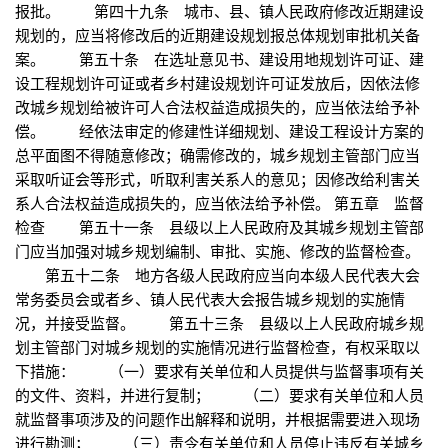
报批。 第四十九条 城市、县、镇人民政府修改近期建设
规划的，应当将修改后的近期建设规划报总体规划审批机关备
案。 第五十条 在选址意见书、建设用地规划许可证、建
设工程规划许可证或者乡村建设规划许可证发放后，因依法修
改城乡规划给被许可人合法权益造成损失的，应当依法给予补
偿。 经依法审定的修建性详细规划、建设工程设计方案的
总平面图不得随意修改；确需修改的，城乡规划主管部门应当
采取听证会等形式，听取利害关系人的意见；因修改给利害关
系人合法权益造成损失的，应当依法给予补偿。 第五章 监督
检查 第五十一条 县级以上人民政府及其城乡规划主管部
门应当加强对城乡规划编制、审批、实施、修改的监督检查。
第五十二条 地方各级人民政府应当向本级人民代表大会
常务委员会或者乡、镇人民代表大会报告城乡规划的实施情
况，并接受监督。 第五十三条 县级以上人民政府城乡规
划主管部门对城乡规划的实施情况进行监督检查，有权采取以
下措施： （一）要求有关单位和人员提供与监督事项有关
的文件、资料，并进行复制； （二）要求有关单位和人员
就监督事项涉及的问题作出解释和说明，并根据需要进入现场
进行勘测； （三）责令有关单位和人员停止违反有关城乡