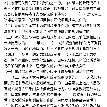
人民政府有关部门有下列行为之一的，由本级人民政府或者上
级人民政府有关部门责令改正，通报批评；对直接负责的主管
人员和其他直接责任人员依法给予处分： （一）对未依法
取得选址意见书的建设项目核发建设项目批准文件的；
（二）未依法在国有土地使用权出让合同中确定规划条件或者
改变国有土地使用权出让合同中依法确定的规划条件的；
（三）对未依法取得建设用地规划许可证的建设单位划拨国有
土地使用权的。 第六十二条 城乡规划编制单位有下列行
为之一的，由所在地城市、县人民政府城乡规划主管部门责令
限期改正，处合同约定的规划编制费一倍以上二倍以下的罚
款；情节严重的，责令停业整顿，由原发证机关降低资质等级
或者吊销资质证书；造成损失的，依法承担赔偿责任：
（一）超越资质等级许可的范围承揽城乡规划编制工作的；
（二）违反国家有关标准编制城乡规划的。 未依法取
得资质证书承揽城乡规划编制工作的，由县级以上地方人民政
府城乡规划主管部门责令停止违法行为，依照前款规定处以罚
款；造成损失的，依法承担赔偿责任。 以欺骗手段取得资
质证书承揽城乡规划编制工作的，由原发证机关吊销资质证
书，依照本条第一款规定处以罚款；造成损失的，依法承担赔