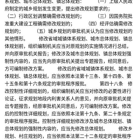
系规划、城市总体规划、镇总体规划： （一）上级人民政
府制定的城乡规划发生变更，提出修改规划要求的；
（二）行政区划调整确需修改规划的； （三）因国务院批
准重大建设工程确需修改规划的； （四）经评估确需修改
规划的； （五）城乡规划的审批机关认为应当修改规划的
其他情形。 修改省域城镇体系规划、城市总体规划、镇总
体规划前，组织编制机关应当对原规划的实施情况进行总结，
并向原审批机关报告；修改涉及城市总体规划、镇总体规划强
制性内容的，应当先向原审批机关提出专题报告，经同意后，
方可编制修改方案。 修改后的省域城镇体系规划、城市总
体规划、镇总体规划，应当依照本法第十三条、第十四条、第
十五条和第十六条规定的审批程序报批。 第四十八条 修
改控制性详细规划的，组织编制机关应当对修改的必要性进行
论证，征求规划地段内利害关系人的意见，并向原审批机关提
出专题报告，经原审批机关同意后，方可编制修改方案。修改
后的控制性详细规划，应当依照本法第十九条、第二十条规定
的审批程序报批。控制性详细规划修改涉及城市总体规划、镇
总体规划的强制性内容的，应当先修改总体规划。 修改乡
规划、村庄规划的，应当依照本法第二十二条规定的审批程序