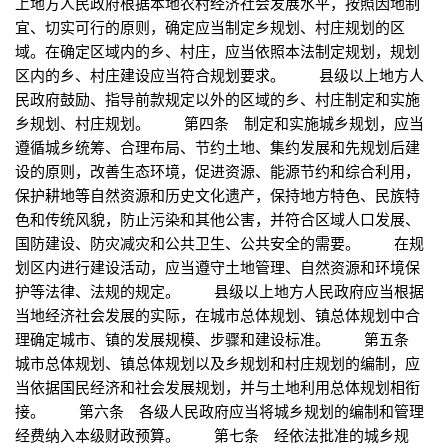
上地方人民政府根据本地农村经济社会发展水平，按照因地制
宜、切实可行的原则，确定应当制定乡规划、村庄规划的区
域。在确定区域内的乡、村庄，应当依照本法制定规划，规划
区内的乡、村庄建设应当符合规划要求。 县级以上地方人
民政府鼓励、指导前款规定以外的区域的乡、村庄制定和实施
乡规划、村庄规划。 第四条 制定和实施城乡规划，应当
遵循城乡统筹、合理布局、节约土地、集约发展和先规划后建
设的原则，改善生态环境，促进资源、能源节约和综合利用，
保护耕地等自然资源和历史文化遗产，保持地方特色、民族特
色和传统风貌，防止污染和其他公害，并符合区域人口发展、
国防建设、防灾减灾和公共卫生、公共安全的需要。 在规
划区内进行建设活动，应当遵守土地管理、自然资源和环境保
护等法律、法规的规定。 县级以上地方人民政府应当根据
当地经济社会发展的实际，在城市总体规划、镇总体规划中合
理确定城市、镇的发展规模、步骤和建设标准。 第五条
城市总体规划、镇总体规划以及乡规划和村庄规划的编制，应
当依据国民经济和社会发展规划，并与土地利用总体规划相衔
接。 第六条 各级人民政府应当将城乡规划的编制和管理
经费纳入本级财政预算。 第七条 经依法批准的城乡规