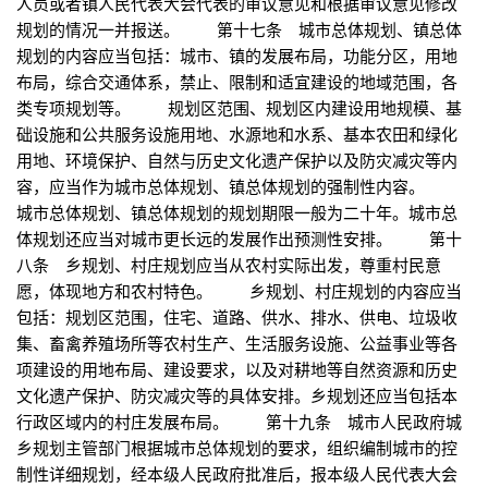
人员或者镇人民代表大会代表的审议意见和根据审议意见修改
规划的情况一并报送。 第十七条 城市总体规划、镇总体
规划的内容应当包括：城市、镇的发展布局，功能分区，用地
布局，综合交通体系，禁止、限制和适宜建设的地域范围，各
类专项规划等。 规划区范围、规划区内建设用地规模、基
础设施和公共服务设施用地、水源地和水系、基本农田和绿化
用地、环境保护、自然与历史文化遗产保护以及防灾减灾等内
容，应当作为城市总体规划、镇总体规划的强制性内容。
城市总体规划、镇总体规划的规划期限一般为二十年。城市总
体规划还应当对城市更长远的发展作出预测性安排。 第十
八条 乡规划、村庄规划应当从农村实际出发，尊重村民意
愿，体现地方和农村特色。 乡规划、村庄规划的内容应当
包括：规划区范围，住宅、道路、供水、排水、供电、垃圾收
集、畜禽养殖场所等农村生产、生活服务设施、公益事业等各
项建设的用地布局、建设要求，以及对耕地等自然资源和历史
文化遗产保护、防灾减灾等的具体安排。乡规划还应当包括本
行政区域内的村庄发展布局。 第十九条 城市人民政府城
乡规划主管部门根据城市总体规划的要求，组织编制城市的控
制性详细规划，经本级人民政府批准后，报本级人民代表大会