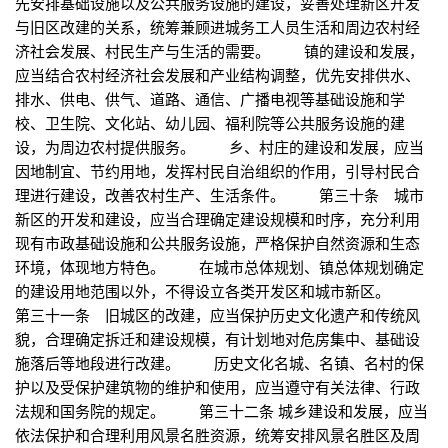
先安排基础设施以及公共服务设施的建设，妥善处理新区开发
与旧区改建的关系，统筹兼顾进城务工人员生活和周边农村经
济社会发展、村民生产与生活的需要。 镇的建设和发展，
应当结合农村经济社会发展和产业结构调整，优先安排供水、
排水、供电、供气、道路、通信、广播电视等基础设施和学
校、卫生院、文化站、幼儿园、福利院等公共服务设施的建
设，为周边农村提供服务。 乡、村庄的建设和发展，应当
因地制宜、节约用地，发挥村民自治组织的作用，引导村民合
理进行建设，改善农村生产、生活条件。 第三十条 城市
新区的开发和建设，应当合理确定建设规模和时序，充分利用
现有市政基础设施和公共服务设施，严格保护自然资源和生态
环境，体现地方特色。 在城市总体规划、镇总体规划确定
的建设用地范围以外，不得设立各类开发区和城市新区。
第三十一条 旧城区的改建，应当保护历史文化遗产和传统风
貌，合理确定拆迁和建设规模，有计划地对危房集中、基础设
施落后等地段进行改建。 历史文化名城、名镇、名村的保
护以及受保护建筑物的维护和使用，应当遵守有关法律、行政
法规和国务院的规定。 第三十二条 城乡建设和发展，应当
依法保护和合理利用风景名胜资源，统筹安排风景名胜区及周