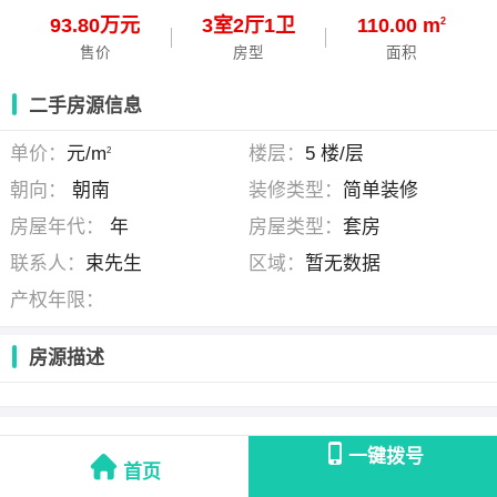
93.80万元
3
室
2
厅
1
卫
110.00 m
2
售价
房型
面积
二手房源信息
单价：
元/m
楼层：
5 楼/层
2
朝向：
朝南
装修类型：
简单装修
房屋年代：
年
房屋类型：
套房
联系人：
束先生
区域：
暂无数据
产权年限：
房源描述
束先生
(碧桂园 )
一键拨号
首页
联系时请说明是在
靖江房产网
看到的！