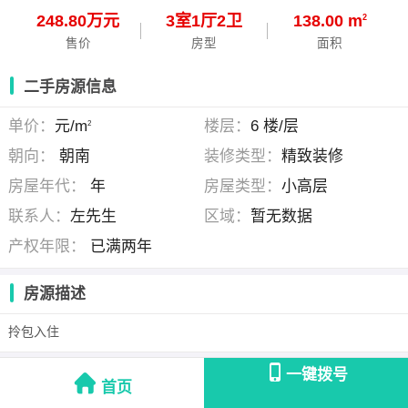
248.80万元
3
室
1
厅
2
卫
138.00 m
2
售价
房型
面积
二手房源信息
单价：
元/m
楼层：
6 楼/层
2
朝向：
朝南
装修类型：
精致装修
房屋年代：
年
房屋类型：
小高层
联系人：
左先生
区域：
暂无数据
产权年限：
已满两年
房源描述
拎包入住
一键拨号
左先生
(个人发布)
首页