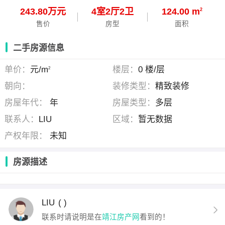
243.80万元
4
室
2
厅
2
卫
124.00 m
2
售价
房型
面积
二手房源信息
单价：
元/m
楼层：
0 楼/层
2
朝向：
装修类型：
精致装修
房屋年代：
年
房屋类型：
多层
联系人：
LIU
区域：
暂无数据
产权年限：
未知
房源描述
LIU
( )
联系时请说明是在
靖江房产网
看到的！