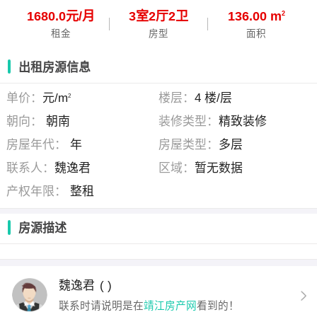
1680.0元/月
3
室
2
厅
2
卫
136.00 m
2
租金
房型
面积
出租房源信息
单价：
元/m
楼层：
4 楼/层
2
朝向：
朝南
装修类型：
精致装修
房屋年代：
年
房屋类型：
多层
联系人：
魏逸君
区域：
暂无数据
产权年限：
整租
房源描述
魏逸君
( )
联系时请说明是在
靖江房产网
看到的！